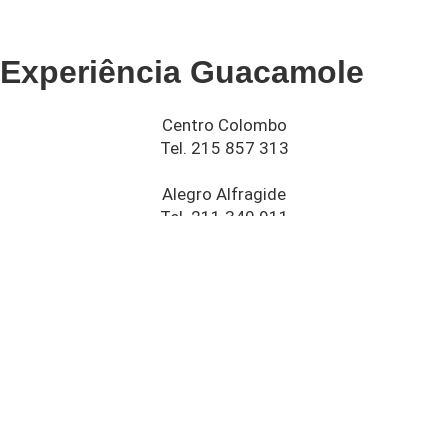
Experiência Guacamole
Centro Colombo
Tel. 215 857 313
Alegro Alfragide
Tel. 211 340 911
Oeiras Parque
Tel. 211 336 563
Vasco da Gama
Tel. 211 621 103
Cais do Sodré
Tel. 214 036 185